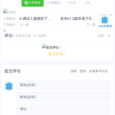
分享海报
收藏
(0)
134
0
4.调试人脸跟踪下位
发布v1.2版本基于Stre
机代码
tch的ROS Kinetic完整
上一篇
下一篇
版树莓派3B+镜像
评论
A 为本文作者，G 为游客
总数：10
暂无评论！
提交评论
游客，
您好，欢迎参与讨论。