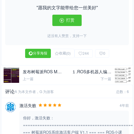
"愿我的文字能带给您一丝美好"
打赏
还没有人赞赏，支持一下
分享海报
收藏
(0)
244
0
发布树莓派ROS Melo
１.ROS多机器人编队
dic v1.4桌面版系统
简介
上一篇
下一篇
评论
A 为本文作者，G 为游客
总数：6
激活失败
4年前
你好，激活失败：
==============================================
=== 树莓派ROS系统激活客户端 V1.1 === === ROS小课