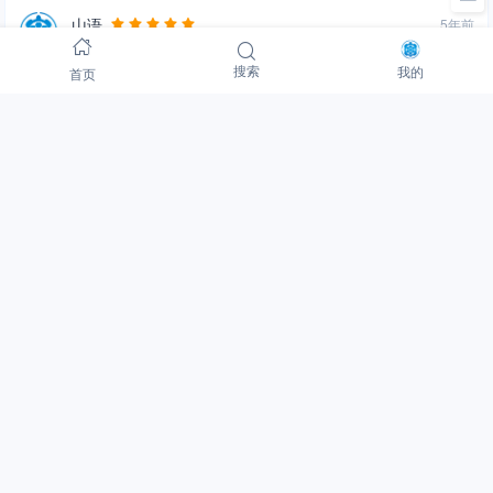
山语
5年前
这个每次下载烧写新的镜像时都必须使用同一个SD卡吗
首页
搜索
我的
回复
admin
5年前
不是同一个SD卡，而是必须同一个树莓派板子，因
为注册激活的时候是跟树莓派硬件做了绑定，激活
码只能在第一次激活时的树莓派板子上使用，如果
换了其他树莓派主板必须购买新的激活码
回复
山语
5年前
谢谢啦，我已经买了，这个镜像挺好的，但就是不
支持argon one的树莓派外壳，每次开机十几秒后就