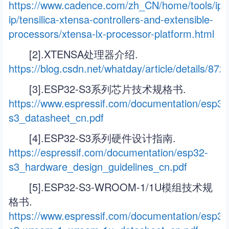
https://www.cadence.com/zh_CN/home/tools/ip/te
ip/tensilica-xtensa-controllers-and-extensible-
processors/xtensa-lx-processor-platform.html
[2].XTENSA处理器介绍.
https://blog.csdn.net/whatday/article/details/87
[3].ESP32-S3系列芯片技术规格书.
https://www.espressif.com/documentation/esp32
s3_datasheet_cn.pdf
[4].ESP32-S3系列硬件设计指南.
https://espressif.com/documentation/esp32-
s3_hardware_design_guidelines_cn.pdf
[5].ESP32-S3-WROOM-1/1U模组技术规
格书.
https://www.espressif.com/documentation/esp32