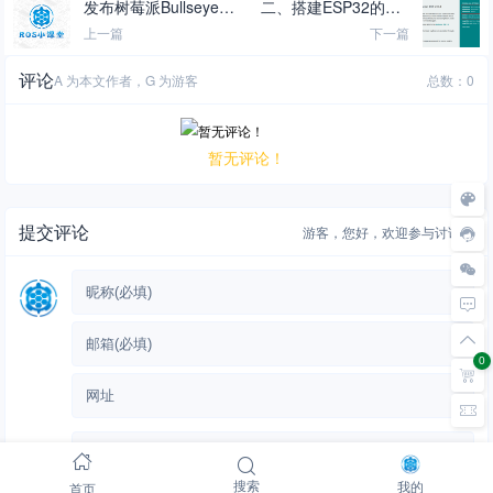
发布树莓派Bullseye 6
二、搭建ESP32的Ard
4bit ROS Noetic V1.0
uino开发环境
上一篇
下一篇
桌面版系统
评论
A 为本文作者，G 为游客
总数：0
暂无评论！
提交评论
游客，
您好，欢迎参与讨论。
0
首页
搜索
我的