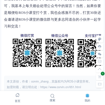
可，我基本上每天都会处理公众号中的留言！当然，如果你要
是顺便给ROS小课堂打个赏，我也会感激不尽的，打赏30块还
会邀请进ROS小课堂的微信群与更多志同道合的小伙伴一起学
习和交流！
0
本文原创，作者：corvin_zhang，其版权均为ROS小课堂所有。
如需转载，请注明出处：https://www.corvin.cn/651.html
首页
搜索
我的
"愿我的文字能带给您一丝美好"