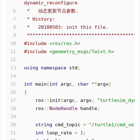
dynamic_reconfigure
 *   动态更新节点参数.
 * History:
 *   20180503: init this file.
 ****************************************
#include
<ros/ros.h>
#include
<geometry_msgs/Twist.h>
using
namespace
 std
;
int
 main
(
int
 argc
,
char
**
argv
)
{
    ros
::
init
(
argc
,
 argv
,
"turtlesim_dyna
    ros
::
NodeHandle
 handle
;
string
 cmd_topic 
=
"/turtle1/cmd_vel"
int
 loop_rate 
=
1
;