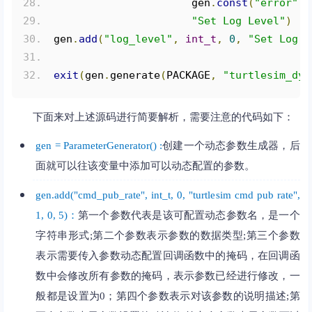
                      gen
.
const
(
"error"
,
"Set Log Level"
)
gen
.
add
(
"log_level"
,
int_t
,
0
,
"Set Log L
exit
(
gen
.
generate
(
PACKAGE
,
"turtlesim_dyn
下面来对上述源码进行简要解析，需要注意的代码如下：
gen = ParameterGenerator() :
创建一个动态参数生成器，后
面就可以往该变量中添加可以动态配置的参数。
gen.add("cmd_pub_rate", int_t, 0, "turtlesim cmd pub rate",
1, 0, 5)：
第一个参数代表是该可配置动态参数名，是一个
字符串形式;第二个参数表示参数的数据类型;第三个参数
表示需要传入参数动态配置回调函数中的掩码，在回调函
数中会修改所有参数的掩码，表示参数已经进行修改，一
般都是设置为0；第四个参数表示对该参数的说明描述;第