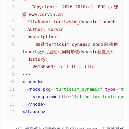
  Copyright: 2016-2018(c) ROS小课
堂 www.corvin.cn
  FileName: turtlesim_dynamic.launch
  Author: corvin
  Description:
    加载turtlesim_dynamic_node启动的
launch文件,启动时同时加载dynamic配置文件.
  History:
    20180503: init this file.
-->
<launch>
<node
pkg
=
"turtlesim_dynamic"
type
=
"tur
<rosparam
file
=
"$(find turtlesim_dyna
</node>
</launch>