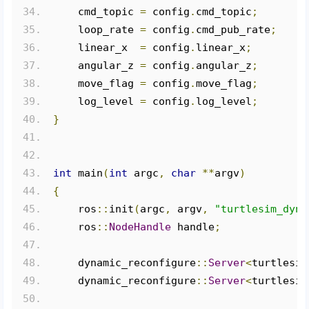
    cmd_topic 
=
 config
.
cmd_topic
;
    loop_rate 
=
 config
.
cmd_pub_rate
;
    linear_x  
=
 config
.
linear_x
;
    angular_z 
=
 config
.
angular_z
;
    move_flag 
=
 config
.
move_flag
;
    log_level 
=
 config
.
log_level
;
}
int
 main
(
int
 argc
,
char
**
argv
)
{
    ros
::
init
(
argc
,
 argv
,
"turtlesim_dyna
    ros
::
NodeHandle
 handle
;
    dynamic_reconfigure
::
Server
<
turtlesim
    dynamic_reconfigure
::
Server
<
turtlesim