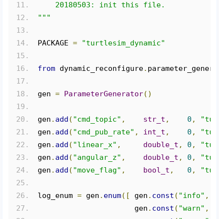
    20180503: init this file.
"""
PACKAGE 
=
"turtlesim_dynamic"
from
 dynamic_reconfigure
.
parameter_genera
gen 
=
ParameterGenerator
()
gen
.
add
(
"cmd_topic"
,
str_t
,
0
,
"tur
gen
.
add
(
"cmd_pub_rate"
,
int_t
,
0
,
"tur
gen
.
add
(
"linear_x"
,
double_t
,
0
,
"tur
gen
.
add
(
"angular_z"
,
double_t
,
0
,
"tur
gen
.
add
(
"move_flag"
,
bool_t
,
0
,
"tur
log_enum 
=
 gen
.
enum
([
 gen
.
const
(
"info"
,
i
                      gen
.
const
(
"warn"
,
i