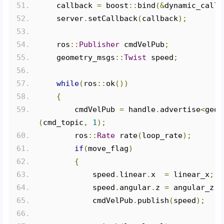
    callback 
=
 boost
::
bind
(&
dynamic_callb
    server
.
setCallback
(
callback
);
    ros
::
Publisher
 cmdVelPub
;
    geometry_msgs
::
Twist
 speed
;
while
(
ros
::
ok
())
{
        cmdVelPub 
=
 handle
.
advertise
<
geom
(
cmd_topic
,
1
);
        ros
::
Rate
 rate
(
loop_rate
);
if
(
move_flag
)
{
            speed
.
linear
.
x  
=
 linear_x
;
            speed
.
angular
.
z 
=
 angular_z
;
            cmdVelPub
.
publish
(
speed
);