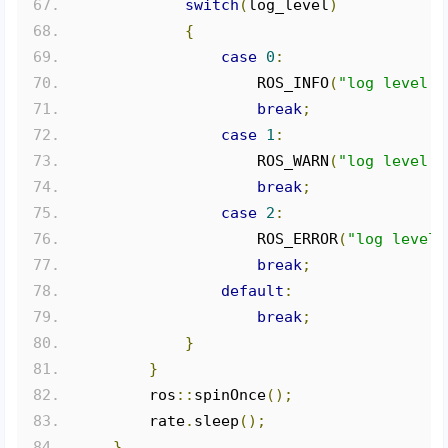
switch
(
log_level
)
{
case
0
:
                    ROS_INFO
(
"log level: 
break
;
case
1
:
                    ROS_WARN
(
"log level: 
break
;
case
2
:
                    ROS_ERROR
(
"log level:
break
;
default
:
break
;
}
}
        ros
::
spinOnce
();
        rate
.
sleep
();
}