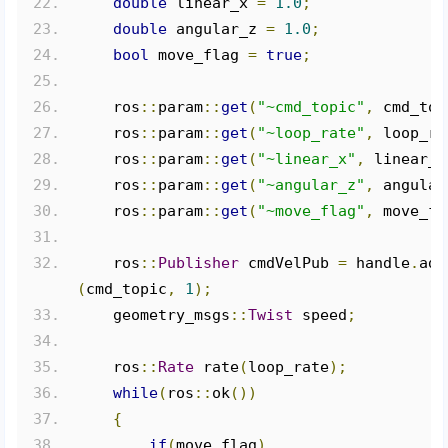
double
 linear_x 
=
1.0
;
double
 angular_z 
=
1.0
;
bool
 move_flag 
=
true
;
    ros
::
param
::
get
(
"~cmd_topic"
,
 cmd_top
    ros
::
param
::
get
(
"~loop_rate"
,
 loop_ra
    ros
::
param
::
get
(
"~linear_x"
,
 linear_x
    ros
::
param
::
get
(
"~angular_z"
,
 angular
    ros
::
param
::
get
(
"~move_flag"
,
 move_fl
    ros
::
Publisher
 cmdVelPub 
=
 handle
.
adv
(
cmd_topic
,
1
);
    geometry_msgs
::
Twist
 speed
;
    ros
::
Rate
 rate
(
loop_rate
);
while
(
ros
::
ok
())
{
if
(
move_flag
)