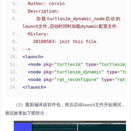
  Author: corvin
  Description:
    加载turtlesim_dynamic_node启动的
launch文件,启动时同时加载dynamic配置文件.
  History:
    20180503: init this file.
-->
<launch>
<node
pkg
=
"turtlesim"
type
=
"turtlesim_n
<node
pkg
=
"turtlesim_dynamic"
type
=
"tur
<node
pkg
=
"rqt_reconfigure"
type
=
"rqt_r
</launch>
（5）重新编译该软件包，然后启动launch文件开始测试，
测试效果如下图所示：