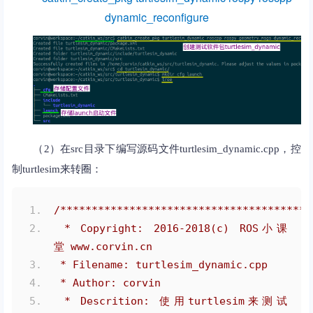
dynamic_reconfigure
（2）在src目录下编写源码文件turtlesim_dynamic.cpp，控
制turtlesim来转圈：
/****************************************
 * Copyright: 2016-2018(c) ROS小课
堂 www.corvin.cn
 * Filename: turtlesim_dynamic.cpp
 * Author: corvin
 * Descrition: 使用turtlesim来测试