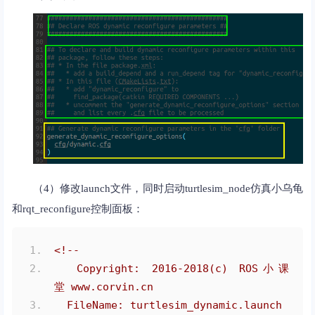
（4）修改launch文件，同时启动turtlesim_node仿真小乌龟
和rqt_reconfigure控制面板：
<!--
  Copyright: 2016-2018(c) ROS小课
堂 www.corvin.cn
  FileName: turtlesim_dynamic.launch