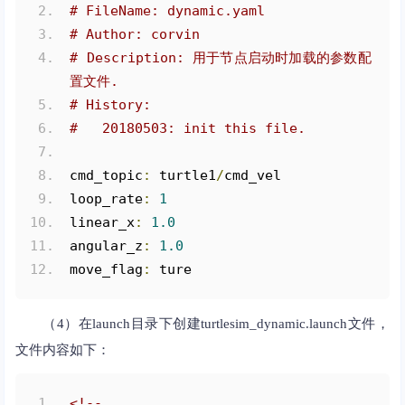
# FileName: dynamic.yaml
# Author: corvin
# Description: 用于节点启动时加载的参数配
置文件.
# History:
#   20180503: init this file.
cmd_topic
:
 turtle1
/
cmd_vel
loop_rate
:
1
linear_x
:
1.0
angular_z
:
1.0
move_flag
:
 ture
（4）在launch目录下创建turtlesim_dynamic.launch文件，
文件内容如下：
<!--