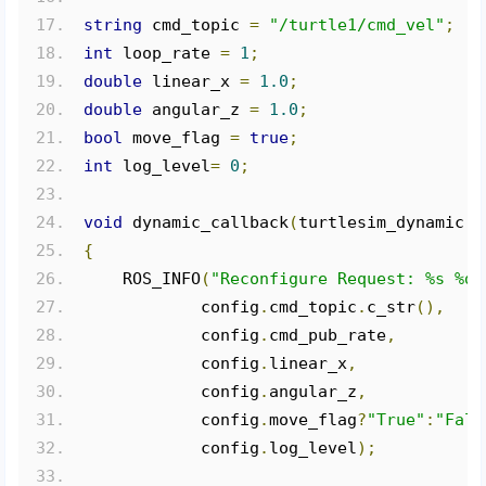
string
 cmd_topic 
=
"/turtle1/cmd_vel"
;
int
 loop_rate 
=
1
;
double
 linear_x 
=
1.0
;
double
 angular_z 
=
1.0
;
bool
 move_flag 
=
true
;
int
 log_level
=
0
;
void
 dynamic_callback
(
turtlesim_dynamic
::
{
    ROS_INFO
(
"Reconfigure Request: %s %d 
            config
.
cmd_topic
.
c_str
(),
            config
.
cmd_pub_rate
,
            config
.
linear_x
,
            config
.
angular_z
,
            config
.
move_flag
?
"True"
:
"Fals
            config
.
log_level
);