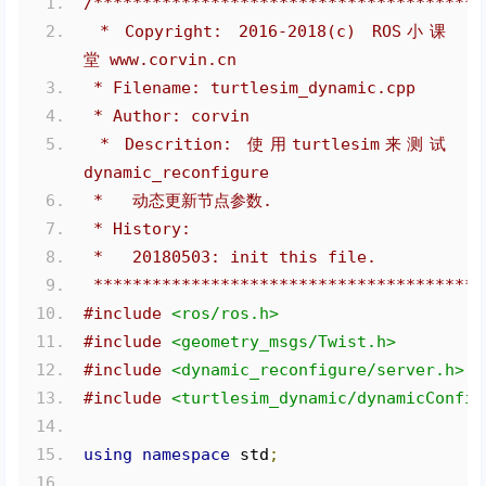
/****************************************
 * Copyright: 2016-2018(c) ROS小课
堂 www.corvin.cn
 * Filename: turtlesim_dynamic.cpp
 * Author: corvin
 * Descrition: 使用turtlesim来测试
dynamic_reconfigure
 *   动态更新节点参数.
 * History:
 *   20180503: init this file.
 ****************************************
#include
<ros/ros.h>
#include
<geometry_msgs/Twist.h>
#include
<dynamic_reconfigure/server.h>
#include
<turtlesim_dynamic/dynamicConfig
using
namespace
 std
;