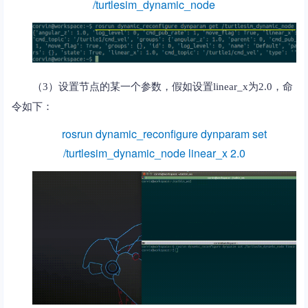
/turtlesim_dynamic_node
（3）设置节点的某一个参数，假如设置linear_x为2.0，命
令如下：
rosrun dynamic_reconfigure dynparam set
/turtlesim_dynamic_node linear_x 2.0