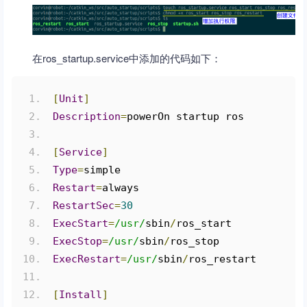
在ros_startup.service中添加的代码如下：
[
Unit
]
Description
=
powerOn startup ros
[
Service
]
Type
=
simple
Restart
=
always
RestartSec
=
30
ExecStart
=
/usr/
sbin
/
ros_start 
ExecStop
=
/usr/
sbin
/
ros_stop
ExecRestart
=
/usr/
sbin
/
ros_restart
[
Install
]