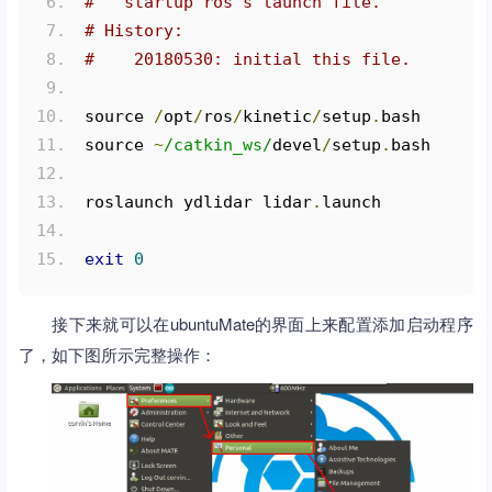
#   startup ros's launch file.
# History:
#    20180530: initial this file.
source 
/
opt
/
ros
/
kinetic
/
setup
.
bash
source 
~
/catkin_ws/
devel
/
setup
.
bash
roslaunch ydlidar lidar
.
launch
exit
0
接下来就可以在ubuntuMate的界面上来配置添加启动程序
了，如下图所示完整操作：