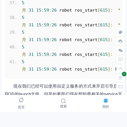
5
月
31
15
:
59
:
26
 robot ros_start
[
615
]:
*
/
5
月
31
15
:
59
:
26
 robot ros_start
[
615
]:
*
/
5
月
31
15
:
59
:
26
 robot ros_start
[
615
]:
*
/
5
月
31
15
:
59
:
26
 robot ros_start
[
615
]:
*
/
5
月
31
15
:
59
:
26
 robot ros_start
[
615
]:
 NODE
0
现在我们已经可以使用自定义服务的方式来开启引导启动
ROS的launch文件，但是如果我们现在想卸载相关的service文
件该如何操作呢，那就需要将我们放置在相应目录中的脚本和
首页
搜索
我的
service文件删除即可，我们可以编写个脚本来完成该动作，脚
本命名为uninstall_ros_service.sh，具体代码如下所示：