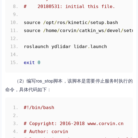
#    20180531: initial this file.
source 
/
opt
/
ros
/
kinetic
/
setup
.
bash
source 
/
home
/
corvin
/
catkin_ws
/
devel
/
setup
roslaunch ydlidar lidar
.
launch
exit
0
（2）编写ros_stop脚本，该脚本是需要停止服务时执行的
命令，具体代码如下：
#!/bin/bash
# Copyright: 2016-2018 www.corvin.cn
# Author: corvin