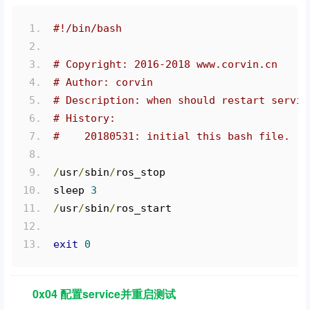
#!/bin/bash
# Copyright: 2016-2018 www.corvin.cn
# Author: corvin
# Description: when should restart servic
# History:
#    20180531: initial this bash file.
/
usr
/
sbin
/
ros_stop
sleep 
3
/
usr
/
sbin
/
ros_start
exit
0
0x04 配置service并重启测试