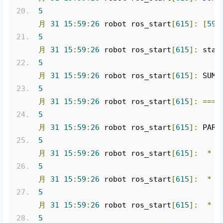
5
月
31
15
:
59
:
26
 robot ros_start
[
615
]:
[
59B
5
月
31
15
:
59
:
26
 robot ros_start
[
615
]:
 star
5
月
31
15
:
59
:
26
 robot ros_start
[
615
]:
 SUMM
5
月
31
15
:
59
:
26
 robot ros_start
[
615
]:
====
5
月
31
15
:
59
:
26
 robot ros_start
[
615
]:
 PARA
5
月
31
15
:
59
:
26
 robot ros_start
[
615
]:
*
/
5
月
31
15
:
59
:
26
 robot ros_start
[
615
]:
*
/
5
月
31
15
:
59
:
26
 robot ros_start
[
615
]:
*
/
5