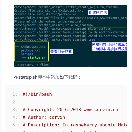
在startup.sh脚本中添加如下代码：
#!/bin/bash
# Copyright: 2016-2018 www.corvin.cn
# Author: corvin
# Description: In raspeberry ubuntu Mate1