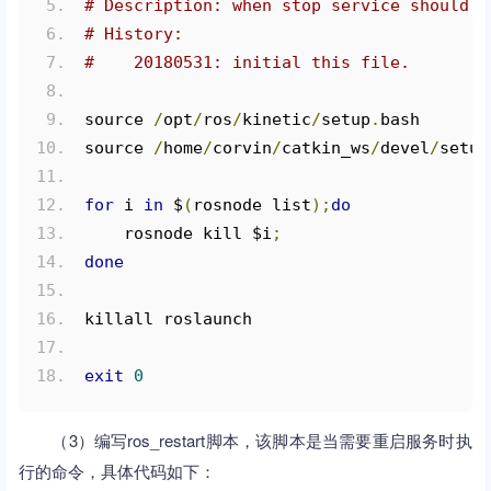
# Description: when stop service should e
# History:
#    20180531: initial this file.
source 
/
opt
/
ros
/
kinetic
/
setup
.
bash
source 
/
home
/
corvin
/
catkin_ws
/
devel
/
setup
for
 i 
in
 $
(
rosnode list
);
do
    rosnode kill $i
;
done
killall roslaunch
exit
0
（3）编写ros_restart脚本，该脚本是当需要重启服务时执
行的命令，具体代码如下：