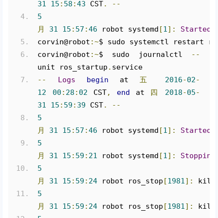
31
15
:
58
:
43
 CST
.
--
5
月
31
15
:
57
:
46
 robot systemd
[
1
]:
Started
 
corvin@robot
:~
$ sudo systemctl restart ro
corvin@robot
:~
$ sudo journalctl 
--
unit ros_startup
.
service
--
Logs
begin
 at 
五
2016
-
02
-
12
00
:
28
:
02
 CST
,
end
 at 
四
2018
-
05
-
31
15
:
59
:
39
 CST
.
--
5
月
31
15
:
57
:
46
 robot systemd
[
1
]:
Started
 
5
月
31
15
:
59
:
21
 robot systemd
[
1
]:
Stopping
5
月
31
15
:
59
:
24
 robot ros_stop
[
1981
]:
 kill
5
月
31
15
:
59
:
24
 robot ros_stop
[
1981
]:
 kill