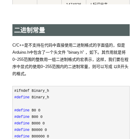
1474836
L标识出来。
4
47
如：long num =
unsigne
29596725L;
d long
0 ~ 4294
二进制常量
967295
-3.40282
C/C++是不支持在代码中直接使用二进制格式的字面值的，但是
35E+38
Arduino.h中包含了一个头文件 "binary.h" ，如下。其作用就是将
to
float
4
\
0~255范围的整数用一组二进制格式的宏表示，这样，我们要在程
3.40282
序中显式的使用0~255范围内的二进制常量，则可以写成 以B开头
35E+38
的格式。
在基于ATMega的8
位单片机中，如
#define
 Binary_h

Arduino
UNO,Ardunio
#define
Mega2560，double
#define
-3.40282
和float没有差别，都
#define
35E+38
是4字节的.
#define
double
4
to
而在Due，等高级板
#define