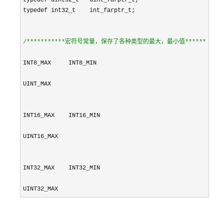
typedef uint32_t   uint_farptr_t;

typedef int32_t    int_farptr_t;   

/*
**********宏符号常量，保存了各种类型的最大，最小值*********
*/
INT8_MAX     INT8_MIN

UINT_MAX     

INT16_MAX    INT16_MIN

INT32_MAX    INT32_MIN

UINT32_MAX