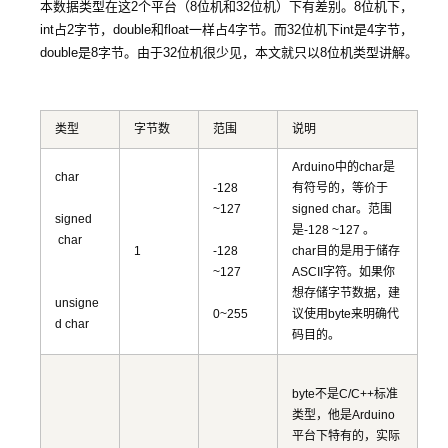
本数据类型在这2个平台（8位机和32位机）下有差别。8位机下，
int占2字节，double和float一样占4字节。而32位机下int是4字节，
double是8字节。由于32位机很少见，本文就只以8位机类型讲解。
类型
字节数
范围
说明
Arduino中的char是
char
-128
有符号的，等价于
~127
signed char。范围
signed
是-128 ~127 。
char
1
-128
char目的是用于储存
~127
ASCII字符。如果你
想存储字节数据，建
unsigne
0~255
议使用byte来明确代
d char
码目的。
byte不是C/C++标准
类型，他是Arduino
平台下特有的，实际