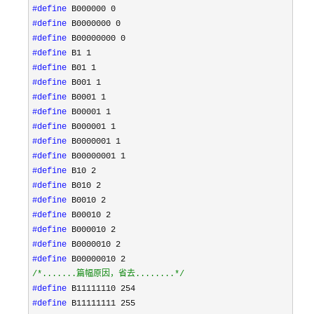
3.40282
中，占8字节。
#define
35E+38
虽然在8位机的
#define
Arduino中float和
#define
double是一样的，但
#define
是在32位平台中，
#define
double的精度比float
#define
高。
#define
#define
实质就是C++中的
#define
bool类型，你也可以
#define
使用boolean，因为
true 、
#define
bool
1
在Arduino.h中，有
false
#define
这样的类型定义：
#define
typedef bool
#define
boolean;
#define
#define
#define
#define
/*
.......篇幅原因，省去........
*/
#define
#define
 B11111111 255
