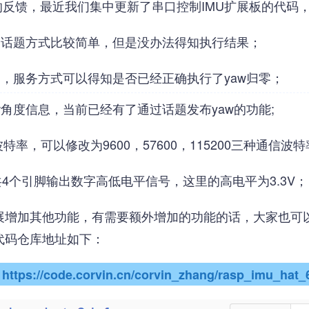
的反馈，最近我们集中更新了串口控制IMU扩展板的代码
，话题方式比较简单，但是没办法得知执行结果；
零，服务方式可以得知是否已经正确执行了yaw归零；
角度信息，当前已经有了通过话题发布yaw的功能;
，可以修改为9600，57600，115200三种通信波特
共4个引脚输出数字高低电平信号，这里的高电平为3.3V；
展增加其他功能，有需要额外增加的功能的话，大家也可以
代码仓库地址如下：
https://code.corvin.cn/corvin_zhang/rasp_imu_hat_