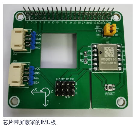
芯片带屏蔽罩的IMU板