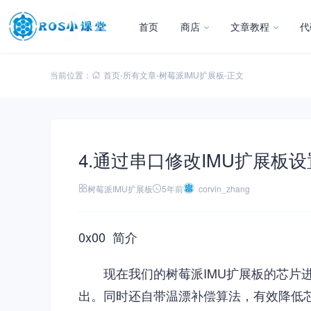
首页
商店
文章教程
代
当前位置：
首页
-
所有文章
-
树莓派IMU扩展板
-
正文
4.通过串口修改IMU扩展板设
树莓派IMU扩展板
5年前
corvin_zhang
0x00 简介
现在我们的树莓派IMU扩展板的芯
出。同时还自带温漂补偿算法，有效降低