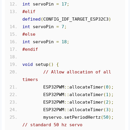
int
 servoPin 
=
17
;
#elif
defined
(
CONFIG_IDF_TARGET_ESP32C3
)
int
 servoPin 
=
7
;
#else
int
 servoPin 
=
18
;
#endif
void
 setup
()
{
// Allow allocation of all 
timers
	ESP32PWM
::
allocateTimer
(
0
);
	ESP32PWM
::
allocateTimer
(
1
);
	ESP32PWM
::
allocateTimer
(
2
);
	ESP32PWM
::
allocateTimer
(
3
);
	myservo
.
setPeriodHertz
(
50
);
// standard 50 hz servo