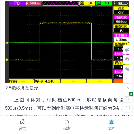
2.5毫秒脉宽波形
0
上图可得知，时间档位500us，那就是横向每隔为
500us(0.5ms)，可以看到此时高电平持续时间正好为5格，那
正好脉宽就是2.5ms，应该是比较完美的符合了舵机转动到180
度所需的脉宽，那舵机转动到180度出现多转动的问题，应该
首页
搜索
我的
就是舵机的精度问题了，与我们ESP32 S3开发板输出的PWM