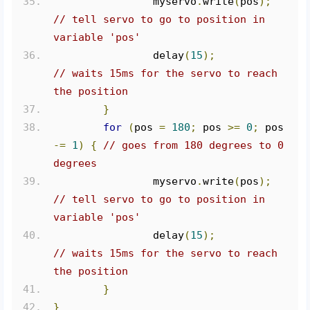
		myservo
.
write
(
pos
);
// tell servo to go to position in 
variable 'pos'
		delay
(
15
);
// waits 15ms for the servo to reach 
the position
}
for
(
pos 
=
180
;
 pos 
>=
0
;
 pos 
-=
1
)
{
// goes from 180 degrees to 0 
degrees
		myservo
.
write
(
pos
);
// tell servo to go to position in 
variable 'pos'
		delay
(
15
);
// waits 15ms for the servo to reach 
the position
}
}