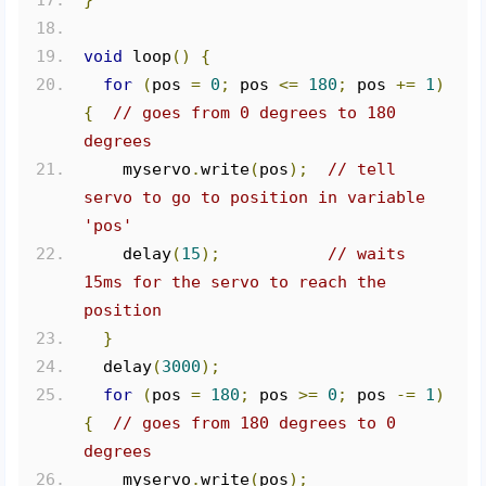
}
void
 loop
()
{
for
(
pos 
=
0
;
 pos 
<=
180
;
 pos 
+=
1
)
{
// goes from 0 degrees to 180 
degrees
    myservo
.
write
(
pos
);
// tell 
servo to go to position in variable 
'pos'
    delay
(
15
);
// waits 
15ms for the servo to reach the 
position
}
  delay
(
3000
);
for
(
pos 
=
180
;
 pos 
>=
0
;
 pos 
-=
1
)
{
// goes from 180 degrees to 0 
degrees
    myservo
.
write
(
pos
);