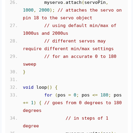
	myservo
.
attach
(
servoPin
,
1000
,
2000
);
// attaches the servo on 
pin 18 to the servo object
// using default min/max of 
1000us and 2000us
// different servos may 
require different min/max settings
// for an accurate 0 to 180 
sweep
}
void
 loop
()
{
for
(
pos 
=
0
;
 pos 
<=
180
;
 pos 
+=
1
)
{
// goes from 0 degrees to 180 
degrees
// in steps of 1 
degree