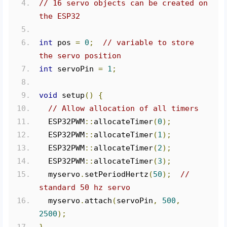
// 16 servo objects can be created on 
the ESP32
int
 pos 
=
0
;
// variable to store 
the servo position
int
 servoPin 
=
1
;
void
 setup
()
{
// Allow allocation of all timers
  ESP32PWM
::
allocateTimer
(
0
);
  ESP32PWM
::
allocateTimer
(
1
);
  ESP32PWM
::
allocateTimer
(
2
);
  ESP32PWM
::
allocateTimer
(
3
);
  myservo
.
setPeriodHertz
(
50
);
// 
standard 50 hz servo
  myservo
.
attach
(
servoPin
,
500
,
2500
);