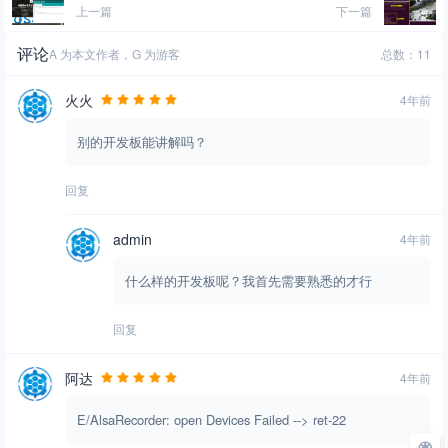
18.04的树莓派ROS
ic V1.6桌面版系统
上一篇
下一篇
Melodic V1.1桌面版
评论
A 为本文作者，G 为游客
总数：11
镜像
火火
4年前
别的开发板能讲解吗？
回复
admin
4年前
什么样的开发板呢？我首先需要熟悉的才行
回复
阿达
4年前
E/AlsaRecorder: open Devices Failed --> ret-22