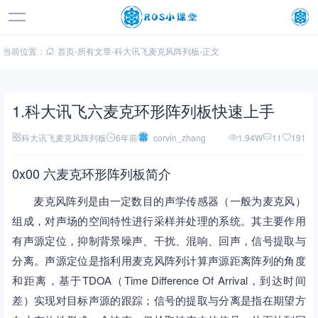
当前位置：
首页
-
所有文章
-
科大讯飞麦克风阵列板
-
正文
1.科大讯飞六麦克环形阵列板快速上手
科大讯飞麦克风阵列板
6年前
corvin_zhang
1.94W
11
191
0x00 六麦克环形阵列板简介
麦克风阵列是由一定数目的声学传感器（一般为麦克风）
组成，对声场的空间特性进行采样并处理的系统。其主要作用
有声源定位，抑制背景噪声、干扰、混响、回声，信号提取与
分离。声源定位是指利用麦克风阵列计算声源距离阵列的角度
和距离，基于TDOA（Time Difference Of Arrival，到达时间
差）实现对目标声源的跟踪；信号的提取与分离是指在期望方