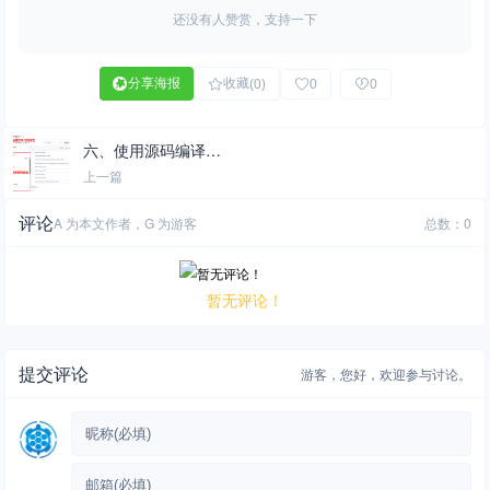
还没有人赞赏，支持一下
分享海报
收藏
(0)
0
0
六、使用源码编译安
装micro_ros_agent
上一篇
评论
A 为本文作者，G 为游客
总数：0
暂无评论！
提交评论
游客，
您好，欢迎参与讨论。